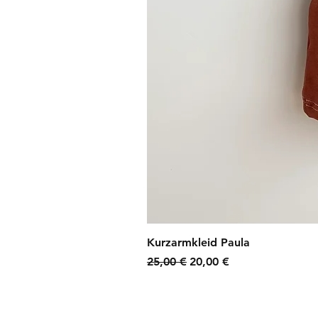
Kurzarmkleid Paula
Standardpreis
Sale-Preis
25,00 €
20,00 €
zzgl. Versandkosten