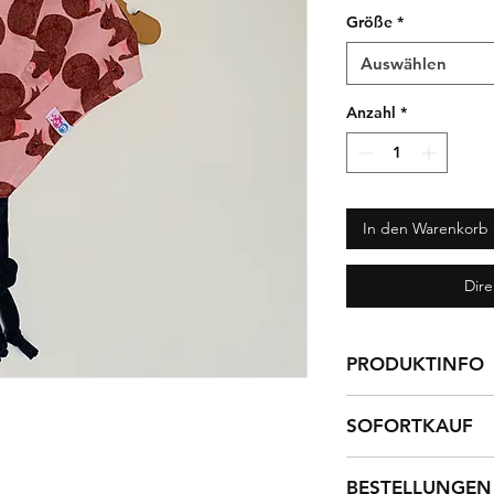
Größe
*
Auswählen
Anzahl
*
In den Warenkorb
Dir
PRODUKTINFO
Wunderschöne Bin
SOFORTKAUF
rosé.
Dieses Produkt ist 
Material:
BESTELLUNGEN
95 % Baum