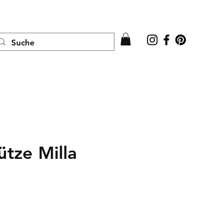
Anmelden
tze Milla
is