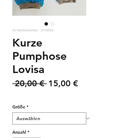
Artikelnummer: 210056
Kurze
Pumphose
Lovisa
Standardpreis
Sale-
 20,00 € 
15,00 €
Preis
zzgl. Versandkosten
Größe
*
Anzahl
*