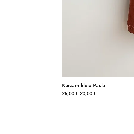
Kurzarmkleid Paula
Standardpreis
Sale-Preis
25,00 €
20,00 €
zzgl. Versandkosten