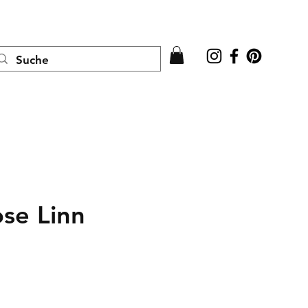
Anmelden
se Linn
is