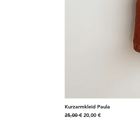
Kurzarmkleid Paula
Standardpreis
Sale-Preis
25,00 €
20,00 €
zzgl. Versandkosten