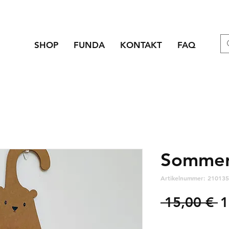
SHOP
FUNDA
KONTAKT
FAQ
Sommer
Artikelnummer: 210135
S
 15,00 € 
1
zzgl. Versandkosten