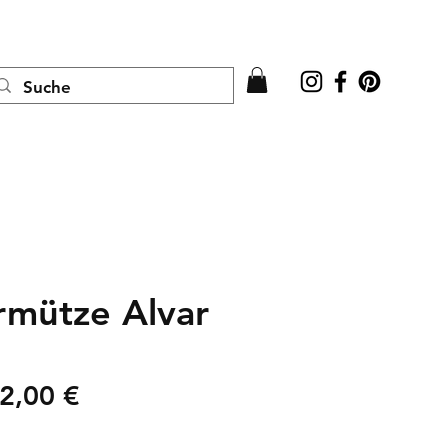
Anmelden
mütze Alvar
tandardpreis
Sale-
2,00 €
Preis