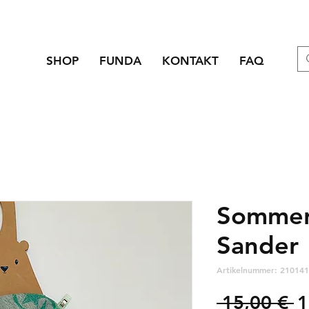
SHOP
FUNDA
KONTAKT
FAQ
Sommer
Sander
Artikelnummer: 210141
S
 15,00 € 
1