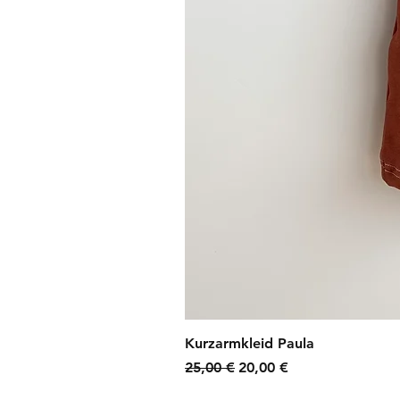
Kurzarmkleid Paula
Standardpreis
Sale-Preis
25,00 €
20,00 €
zzgl. Versandkosten