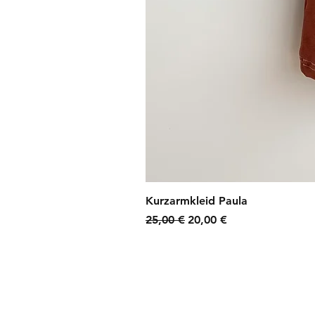
Kurzarmkleid Paula
Standardpreis
Sale-Preis
25,00 €
20,00 €
zzgl. Versandkosten