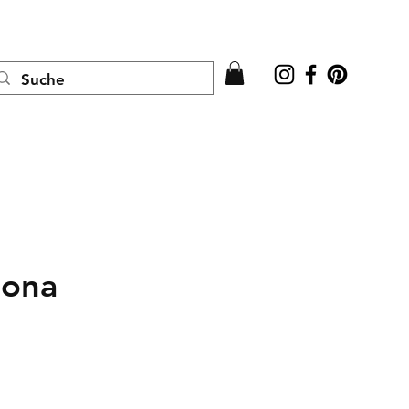
Anmelden
Jona
is