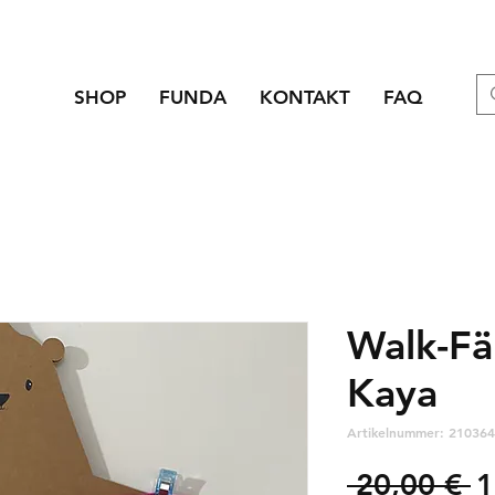
SHOP
FUNDA
KONTAKT
FAQ
Walk-Fä
Kaya
Artikelnummer: 210364
S
 20,00 € 
1