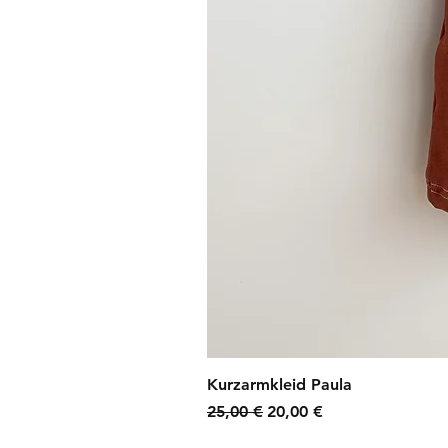
Kurzarmkleid Paula
Standardpreis
Sale-Preis
25,00 €
20,00 €
zzgl. Versandkosten