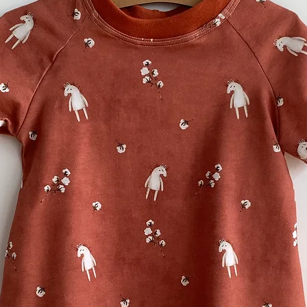
getrocknet werden
Bügeln
Grundsätzlich ist
geeignet, sofern d
niedrige Temperatu
Hause aus knitterar
nicht notwendig.