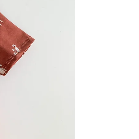
.
 Walkloden zum Bügeln
u ihn auf links drehen und eine
r wählen. Da er allerdings von
m ist, ist ein Bügeln meist