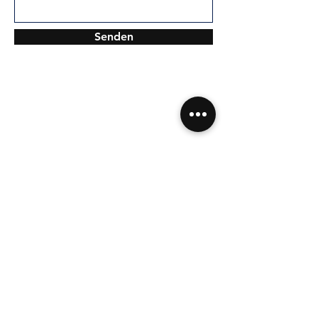
Senden
Versand & Rückgabe
AGB
Zahlungsmethoden
Impressum
Datenschutz
Kontakt
Mobil +49 157 82477794
mail@nama-by-funda.store
Memelweg 13 · 72072 Tübingen
Instagram