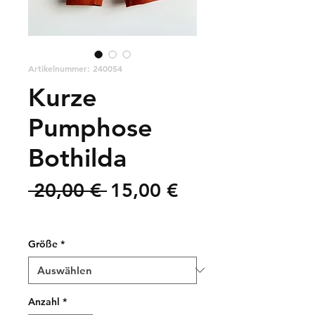
Artikelnummer: 240054
Kurze
Pumphose
Bothilda
Standardpreis
Sale-
 20,00 € 
15,00 €
Preis
zzgl. Versandkosten
Größe
*
Anzahl
*