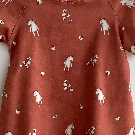
Gewichts behält e
und Waschen sein
Nachhaltig:
Aus li
umweltfreundlichen