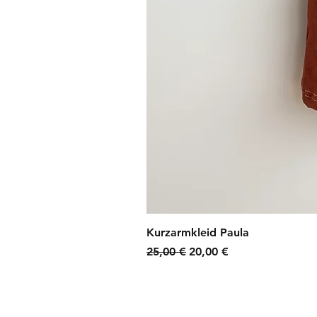
Kurzarmkleid Paula
Standardpreis
Sale-Preis
25,00 €
20,00 €
zzgl. Versandkosten