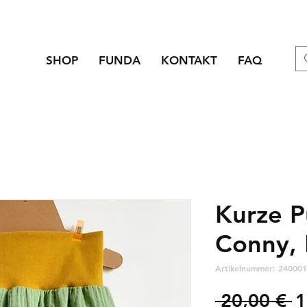
SHOP
FUNDA
KONTAKT
FAQ
Kurze 
Conny, 
Artikelnummer: 240001
S
 20,00 € 
1