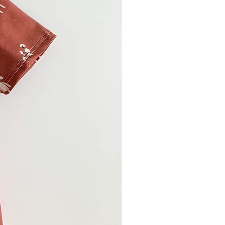
r auch nach häufigem Tragen
e Form und Schönheit.
ebevoller Herstellung und
 Materialien.