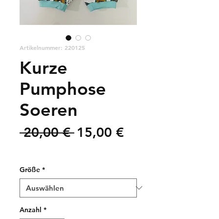
Artikelnummer: 220125
Kurze
Pumphose
Soeren
Standardpreis
Sale-
 20,00 € 
15,00 €
Preis
zzgl. Versandkosten
Größe
*
Anzahl
*