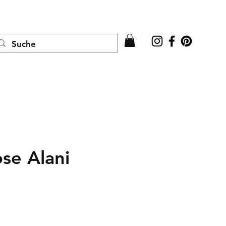
Anmelden
se Alani
is