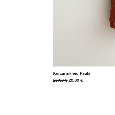
Kurzarmkleid Paula
Standardpreis
Sale-Preis
25,00 €
20,00 €
zzgl. Versandkosten