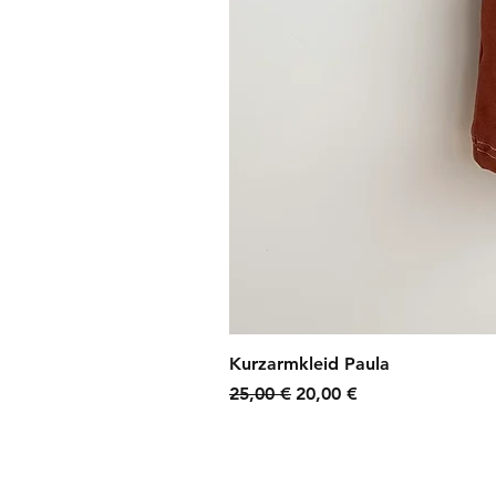
Kurzarmkleid Paula
Standardpreis
Sale-Preis
25,00 €
20,00 €
zzgl. Versandkosten