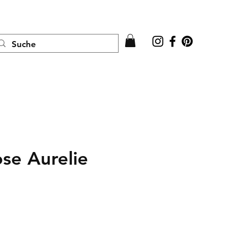
Anmelden
se Aurelie
Sale-
Preis