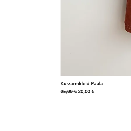
Kurzarmkleid Paula
Standardpreis
Sale-Preis
25,00 €
20,00 €
zzgl. Versandkosten