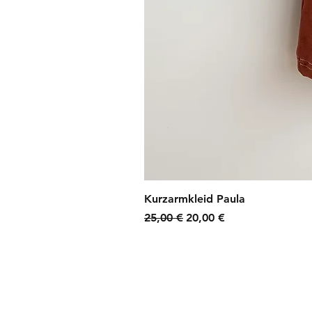
Kurzarmkleid Paula
Standardpreis
Sale-Preis
25,00 €
20,00 €
zzgl. Versandkosten