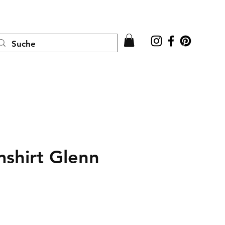
Anmelden
shirt Glenn
is