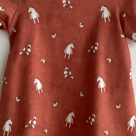
mittlerer Temperatu
Nachhaltig:
Aus li
umweltfreundliche