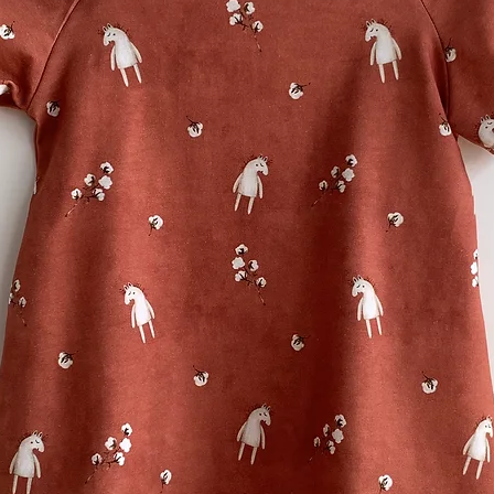
formbeständig. Wi
Kleidungsstück be
der Luft zu trockne
mittlerer Temperat
seiner Webart ist 
und behält auch n
Form und Textur.
Nachhaltig:
Aus li
umweltfreundliche