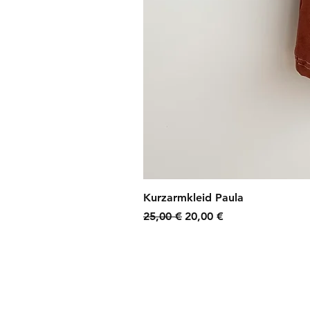
Kurzarmkleid Paula
Standardpreis
Sale-Preis
25,00 €
20,00 €
zzgl. Versandkosten