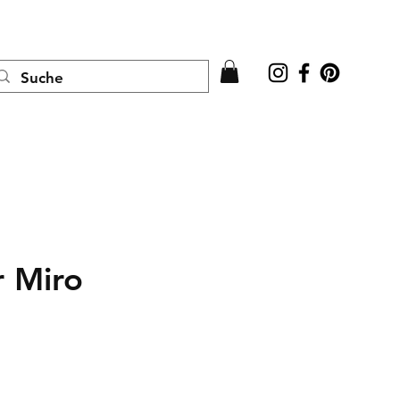
Anmelden
 Miro
is