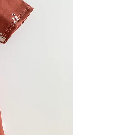
r empfehlen, das
i 30 Grad zu waschen und an
n. Bügeln Sie den Stoff bei
ur. Dank seiner Struktur und
Waffelpiqué sehr pflegeleicht
ach häufigem Waschen seine
ebevoller Herstellung und
n Materialien