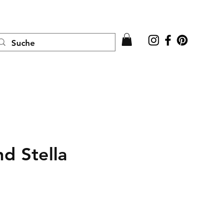
Anmelden
nd Stella
s