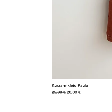
Kurzarmkleid Paula
Standardpreis
Sale-Preis
25,00 €
20,00 €
zzgl. Versandkosten