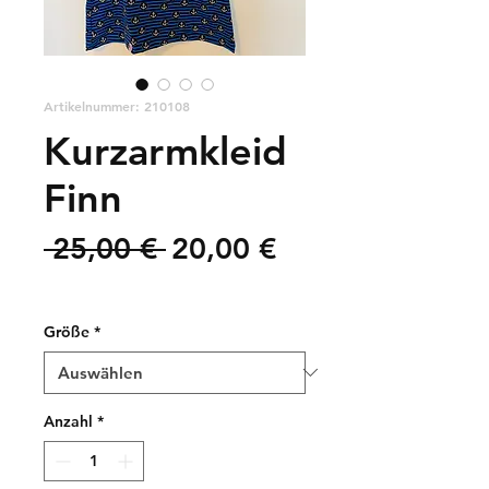
Artikelnummer: 210108
Kurzarmkleid
Finn
Standardpreis
Sale-
 25,00 € 
20,00 €
Preis
zzgl. Versandkosten
Größe
*
Anzahl
*