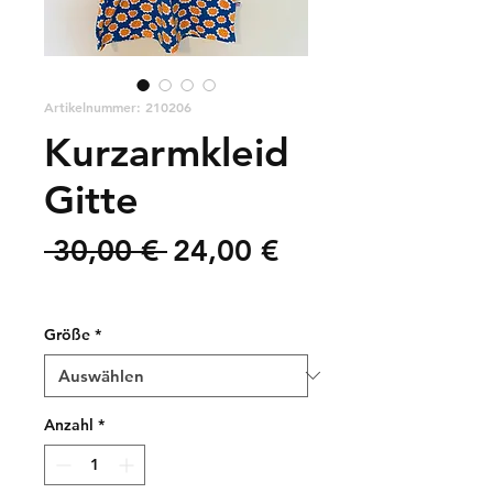
Artikelnummer: 210206
Kurzarmkleid
Gitte
Standardpreis
Sale-
 30,00 € 
24,00 €
Preis
zzgl. Versandkosten
Größe
*
Anzahl
*