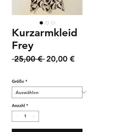
Kurzarmkleid
Frey
Standardpreis
Sale-
 25,00 € 
20,00 €
Preis
zzgl. Versandkosten
Größe
*
Anzahl
*