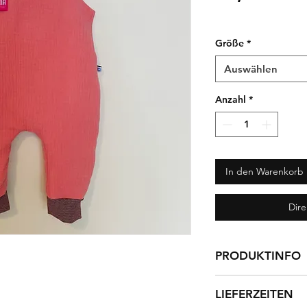
zzgl. Versandkosten
Größe
*
Auswählen
Anzahl
*
In den Warenkorb
Dir
PRODUKTINFO
Herrlich leichter u
LIEFERZEITEN
gestreiften Bündc