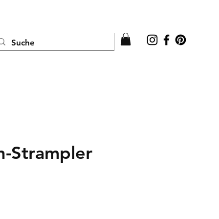
Anmelden
n-Strampler
is