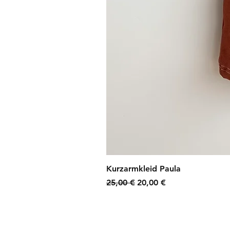
Kurzarmkleid Paula
Standardpreis
Sale-Preis
25,00 €
20,00 €
zzgl. Versandkosten